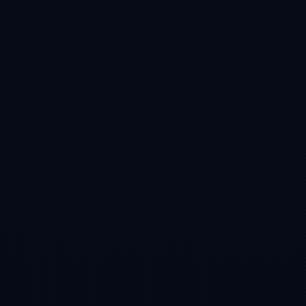
提交
客户评价