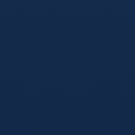
成立于2003年的公司，是一家专业从事高端制造业
的企业，提供全方位的工业设备与技术服务。公司
通过创新...
查看更多