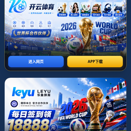
gkong体育官网登录-星空体育中国官方
空体育中国-xingkong体育官网登录-星空体育中国官方
星空体育中国-xingkong体育官网登录-星空体育中国官方
星空体育中国-xingkong体育
」以国际化标准运营，融...
站入口「阿文力荐」以国际化标准运营，融...
网站入口「阿文力荐」以国际化标准运营，融...
网站入口「阿文力荐」以国际化标准
查看更多
查看更多
查看更多
在线预订
极速送达
解决问题