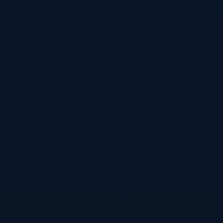
务，涵盖宠物饮食、健康检查、训练技巧等多个方
面。我们汇集了...
查看更多