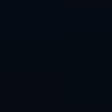
世界杯盘口分析热门
admin