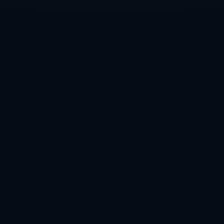
邮箱*
号码*
选择服务*
备注信息*