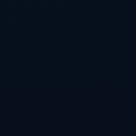
Mattie Washington
Junior Member