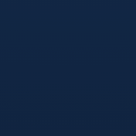
赛事赞助管理
作为国内领先的制造业公司，公司自成立以来，一
直致力于为全球客户提供高品质的生产设备与技术
支持。公司拥...
查看更多