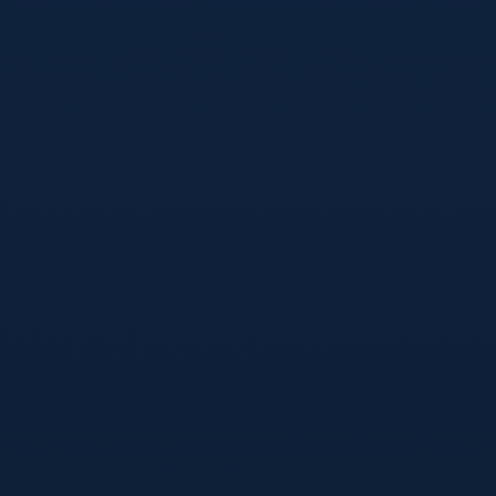
体育活动策划
在竞争激烈的市场环境中，强大的品牌是企业脱颖
而出的关键。我们为企业提供全面的品牌建设服
务，从品牌策划...
查看更多