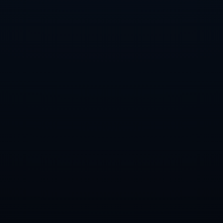
栏目导航
关于我们
服务介绍
团队介绍
新闻资讯
联系我们
产品展示