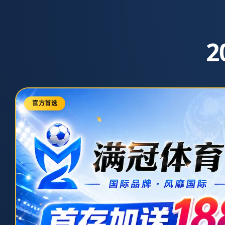
福建省漳州市华安县马坑乡
网站
联系