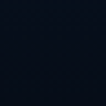
体育品牌合作