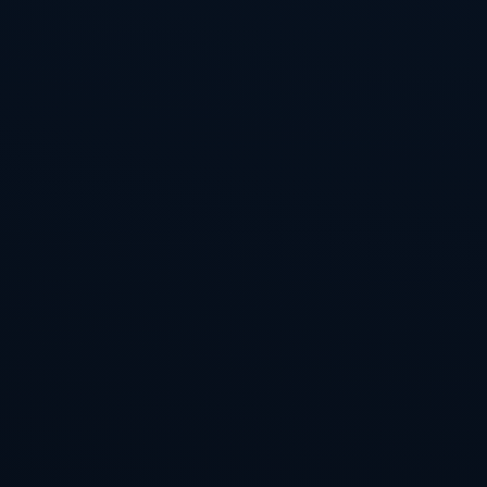
体育活动策划
在竞争激烈的市场环境中，强大的品牌是