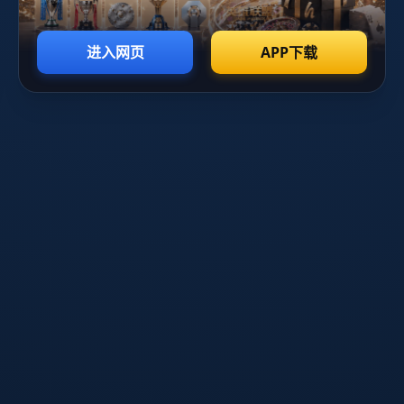
极速送达
保障