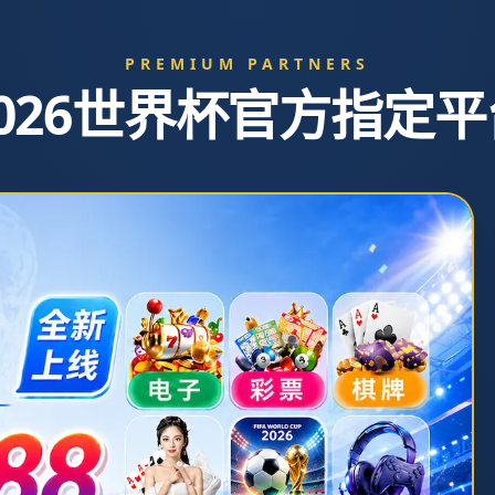
首页
关于我们
服务介绍
团队介绍
新闻资讯
我们