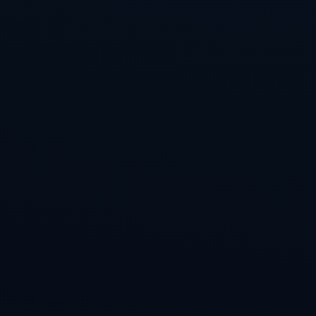
企业脱颖而出的关键。我们为企业提供全
面的品牌建设服务，从品牌策划...
查看更多