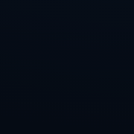
体育比赛直播运营
本网站专注于手工艺品的分享与交易，用
户可以在这里展示自己的创意作品，找到
志同道合的艺术家与爱好者。我...
查看更多