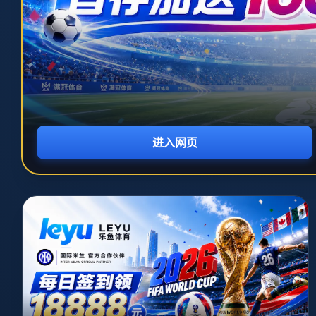
ngkong
星空体育xin
-xingkong体育官网登录-星空
星空体育中国-xingkong
星空
方网站入口「阿文力荐」以国际
体育中国官方网站入口「阿
体
...
化标准运营，融...
化标
看更多
查看更多
查看更多