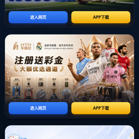
哎呀！找不到页面！
很抱歉，我们似乎找不到您请求的页面。这可能是因为您键
入的网址不正确。
返回首页