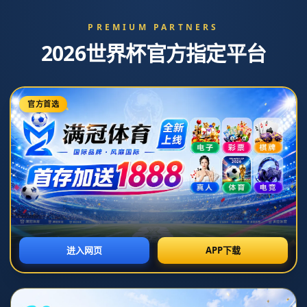
福建省漳州市华安县马坑乡
029-6697499
404
网站首页
404