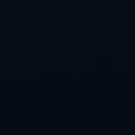
本网站专注于时尚潮流的最新动态和趋
势，用户可以在这里找到丰富的时尚资
讯、搭配建议和品牌推荐。我们邀请...
查看更多