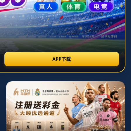
gkong
星空体育xingk
体育官网登录-星空
体育中国-xingkong体育官网登录-星空
文力荐」以国际
育中国官方网站入口「阿文力荐」以国际
准运营，融...