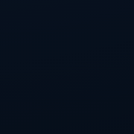
体育赛事推广
随着全球化进程的加速，传统制造业的竞
争不再局限于国内市场，国际化发展成为
企业拓展市场的重要途径。我们...
查看更多