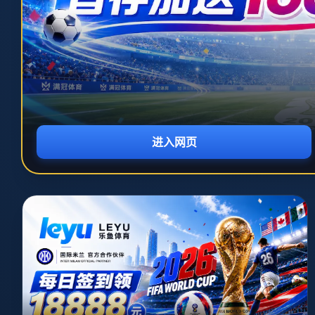
ngkong
星空体育xin
-xingkong体育官网登录-星空
星空体育中国-xingkong
星空
方网站入口「阿文力荐」以国际
体育中国官方网站入口「阿
体
...
化标准运营，融...
化标
看更多
查看更多
查看更多