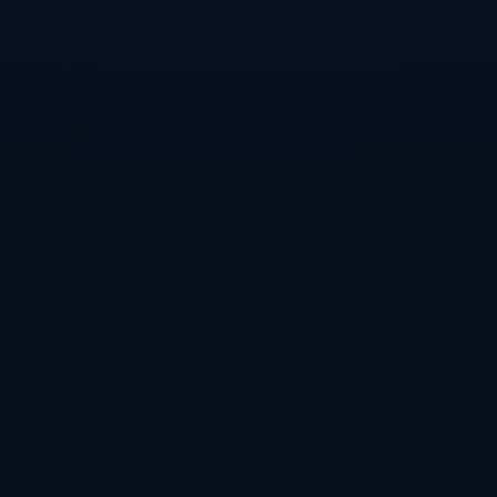
体育商业联盟管理
随着技术的不断进步，广告业正迎来新的
发展机遇。我们专注于分析广告行业的未
来趋势，帮助企业洞察市场变化...
查看更多