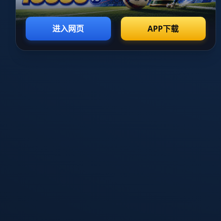
在线预订
售后