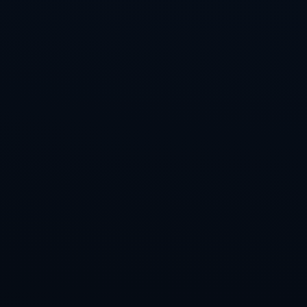
体育比赛直播运营
本网站专注于手工艺品的分享与交易，用
户可以在这里展示自己的创意作品，找到
志同道合的艺术家与爱好者。我...
查看更多