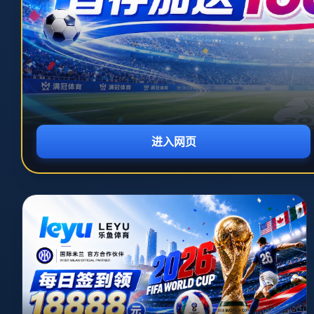
BY
ADMIN
2026-05-08T05:52:22+08:00
世界杯盘口APP