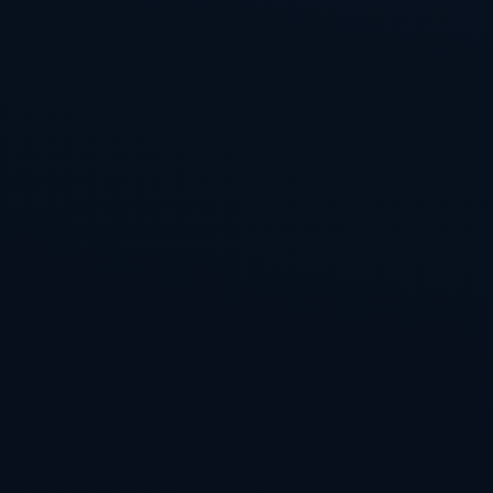
谈到世界杯盘口APP，很多人第一反应是“下
更见功力。常见的功能包括 首先是实时盘口与
型盘口，并观察到赔率随进球、红黄牌、阵容变
球队最近十场战绩、攻防效率、主客场表现、
不少APP会提供比分直播、动画跟踪、技术统
判断比赛节奏。较为进阶的产品还会融入机器
势分析与参考意见，但这些内容更多是提示性质
案例分析 从一场经典逆转看盘口与认知偏差
以某届世界杯小组赛中一场著名的逆转战为例，
出明显优势，大部分世界杯盘口APP界面上，