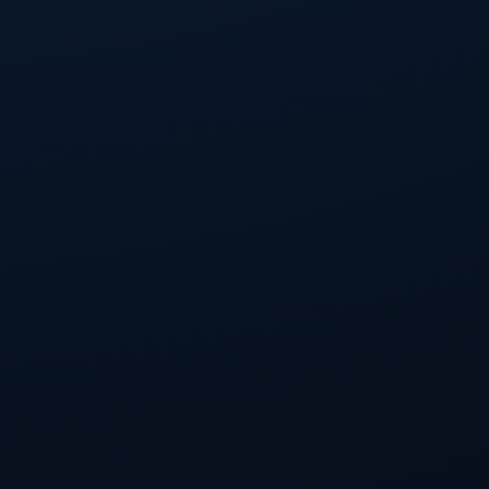
世界杯盘口安全全站
2026-08-07
欧冠分组抽签出炉：对阵
形势一览
2026-08-07
世界杯盘口平台全站
2026-08-07